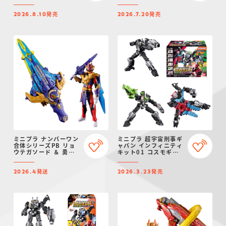
スギャバリオン
オンドルネード
発売
発売
2026.8.10
2026.7.20
ミニプラ ナンバーワン
ミニプラ 超宇宙刑事ギ
合体シリーズPB リョ
ャバン インフィニティ
ウテガソード ＆ 勇動
キット01 コスモギャ
テガソードゴジュウウ
バリオン GC-R ＆ ギ
ルフ【プレミアムバン
ャバリオンクレーン ＆
発送
発売
ダイ限定】
ギャバリオンレーザー
2026.4
2026.3.23
セット