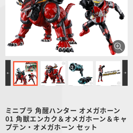
仮面ライダーシリー
キャラパキ
にふぉるめーしょん
ガンダムシリーズ
ポケモンスケールワ
アンパンマン
たまご
ま
ズ
＆スクエアシール
ールド
PROJECT R.E.D.・
つりグミ
ポケットモンスター
SMPシリーズ
サンリオキャラクタ
キャラデコ
わ
スーパー戦隊シリー
ーズ
ズ
ミニプラ 角醒ハンター オメガホーン
01 角獣エンカク＆オメガホーン＆キャ
プテン・オメガホーン セット