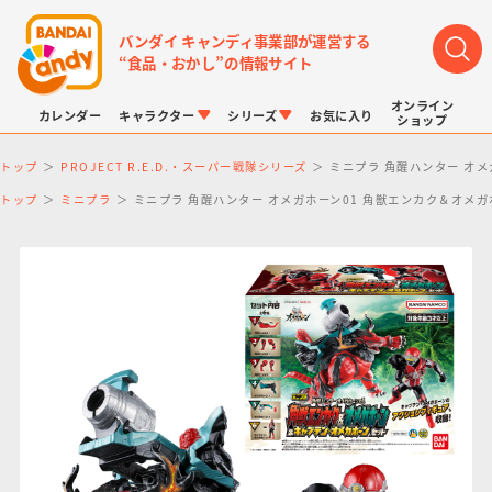
バンダイ キャンディ事業部が運営する
“食品・おかし”の情報サイト
オンライン
カレンダー
キャラクター
シリーズ
お気に入り
ショップ
トップ
PROJECT R.E.D.・スーパー戦隊シリーズ
ミニプラ 角醒ハンター オ
トップ
ミニプラ
ミニプラ 角醒ハンター オメガホーン01 角獣エンカク＆オメ
LINK TRAVELERS
チョコボックス
プリキュアシリーズ
チョコサプ
ドラゴンボール
ポケモンキッズ