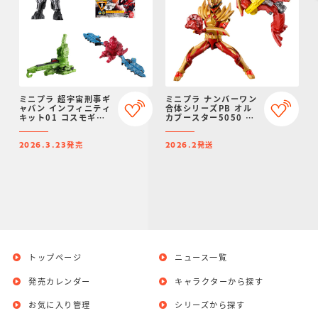
ミニプラ 超宇宙刑事ギ
ミニプラ ナンバーワン
ャバン インフィニティ
合体シリーズPB オル
キット01 コスモギャ
カブースター5050 ＆
バリオン GC-R ＆ ギ
勇動 ワイルドゴジュウ
ャバリオンクレーン ＆
ウルフ【プレミアムバ
発売
発送
ギャバリオンレーザー
ンダイ限定】
2026.3.23
2026.2
トップページ
ニュース一覧
発売カレンダー
キャラクターから探す
お気に入り管理
シリーズから探す