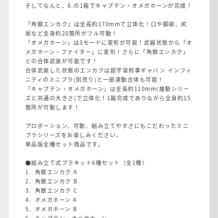
そしてなんと、6.の1箱でキャプテン・オメガホーンが完成！
「角獣エンカク」は全長約170mmで立体化！口や脚部、尻
尾など全身約20箇所がフル可動！
「オメガホーン」は3モードに変形が可能！武器状態から「オ
メガホーン・ファイター」に変形！さらに「角獣エンカク」
との合体武装が可能です！
合体武装した状態のエンカクは超宇宙刑事ギャバン インフィ
ニティのミニプラ(別売り)と一部連動合体も可能！
「キャプテン・オメガホーン」は全長約110mm(雄動シリー
ズと共通の大きさ)で立体化！1箱完成でありながら全身約15
箇所が可動します！
プロポーション、可動、組み立てやすさにもこだわったミニ
プラシリーズをお楽しみください。
単品版全種セット商品です。
●組み立て式プラキット6種セット（全1種）
1．角獣エンカク A
2．角獣エンカク B
3．角獣エンカク C
4．オメガホーン A
5．オメガホーン B