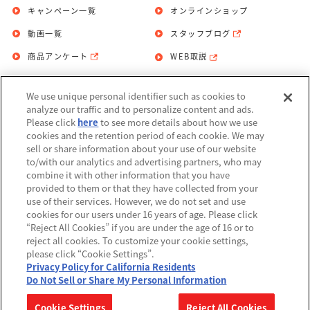
キャンペーン一覧
オンラインショップ
動画一覧
スタッフブログ
商品アンケート
WEB取説
We use unique personal identifier such as cookies to
お問い合わせ
個人情報保護方針
analyze our traffic and to personalize content and ads.
Please click
here
to see more details about how we use
利用規約
cookies and the retention period of each cookie. We may
sell or share information about your use of our website
Do Not Sell or Share My Personal
to/with our analytics and advertising partners, who may
Information
combine it with other information that you have
provided to them or that they have collected from your
アレルギー情報
use of their services. However, we do not set and use
cookies for our users under 16 years of age. Please click
“Reject All Cookies” if you are under the age of 16 or to
reject all cookies. To customize your cookie settings,
please click “Cookie Settings”.
Privacy Policy for California Residents
©BANDAI
Do Not Sell or Share My Personal Information
▼コピーライト一覧を表示する
Cookie Settings
Reject All Cookies