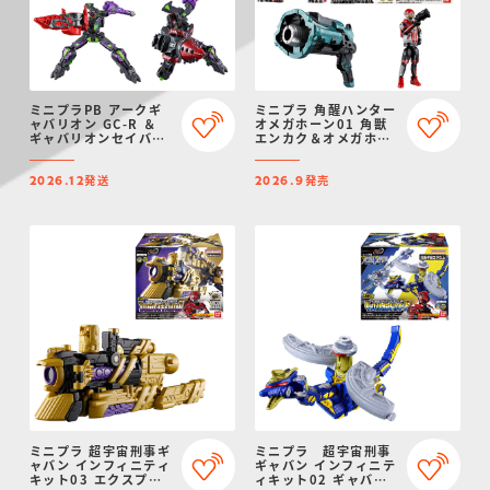
ミニプラPB アークギ
ミニプラ 角醒ハンター
ャバリオン GC-R ＆
オメガホーン01 角獣
ギャバリオンセイバー
エンカク＆オメガホー
(ダークver.) ＆ ギャ
ン＆キャプテン・オメ
バリオンドリル(ダーク
ガホーン
発送
発売
ver.)
2026.12
2026.9
ミニプラ 超宇宙刑事ギ
ミニプラ 超宇宙刑事
ャバン インフィニティ
ギャバン インフィニテ
キット03 エクスプレ
ィキット02 ギャバリ