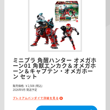
ミニプラ 角醒ハンター オメガホ
ーン01 角獣エンカク＆オメガホ
ーン＆キャプテン・オメガホー
ン セット
販売価格:
￥2,508
(税込)
2026
年
9
月 発送予定
プレミアムバンダイで詳細を見る