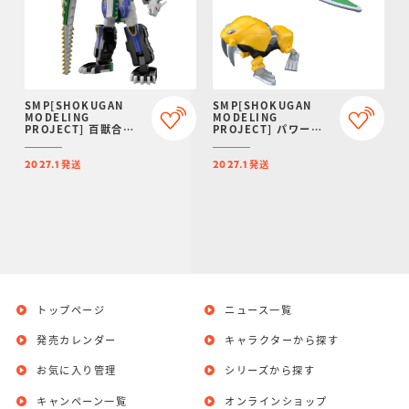
SMP[SHOKUGAN
SMP[SHOKUGAN
MODELING
MODELING
PROJECT] 百獣合体
PROJECT] パワーア
ガオハンター【再販：
ニマルシリーズ エクス
2027年1月発送】
トラ ガオタートル＆ガ
発送
発送
オトッピー【プレミア
2027.1
2027.1
ムバンダイ限定】
トップページ
ニュース一覧
発売カレンダー
キャラクターから探す
お気に入り管理
シリーズから探す
キャンペーン一覧
オンラインショップ