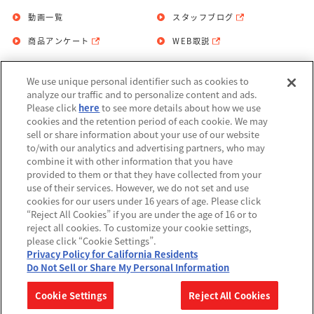
動画一覧
スタッフブログ
商品アンケート
WEB取説
We use unique personal identifier such as cookies to
お問い合わせ
個人情報保護方針
analyze our traffic and to personalize content and ads.
Please click
here
to see more details about how we use
利用規約
cookies and the retention period of each cookie. We may
sell or share information about your use of our website
Do Not Sell or Share My Personal
to/with our analytics and advertising partners, who may
Information
combine it with other information that you have
provided to them or that they have collected from your
アレルギー情報
use of their services. However, we do not set and use
cookies for our users under 16 years of age. Please click
“Reject All Cookies” if you are under the age of 16 or to
reject all cookies. To customize your cookie settings,
please click “Cookie Settings”.
Privacy Policy for California Residents
©BANDAI
Do Not Sell or Share My Personal Information
▼コピーライト一覧を表示する
Cookie Settings
Reject All Cookies