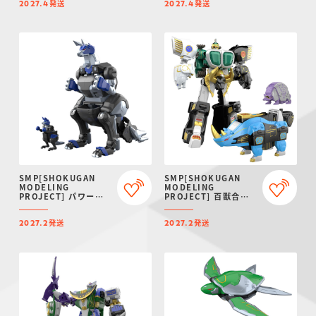
発送
発送
AAP07:
2027.4
2027.4
BALTEUS【プレミア
ムバンダイ限定】
SMP[SHOKUGAN
SMP[SHOKUGAN
MODELING
MODELING
PROJECT] パワーア
PROJECT] 百獣合体
ニマルシリーズ エクス
ガオマッスル/ガオライ
トラ ガオワラビー【プ
ノス＆ガオマジロ【再
発送
発送
レミアムバンダイ限
販：2027年2月発送】
2027.2
2027.2
定】