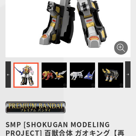
仮面ライダーシリー
キャラパキ
にふぉるめーしょん
ガンダムシリーズ
ポケモンスケールワ
アンパンマン
たまご
ま
ズ
＆スクエアシール
ールド
PROJECT R.E.D.・
つりグミ
ポケットモンスター
SMPシリーズ
サンリオキャラクタ
キャラデコ
わ
スーパー戦隊シリー
ーズ
ズ
SMP [SHOKUGAN MODELING
PROJECT] 百獣合体 ガオキング【再