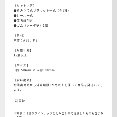
【セット内容】
●組み立て式プラキット一式（全1種）
●シール一式
●取扱説明書
●ガム（ソーダ味）1個
【素材】
本体：ABS、PS
【対象年齢】
15歳以上
【サイズ】
H約150mm × W約100mm
【賞味期限】
初回出荷時から賞味期限1か月以上を保った商品を発送いたし
ます。
(C)東映
※画像には複数ラインナップを組み合わせて撮影したものも含まれ