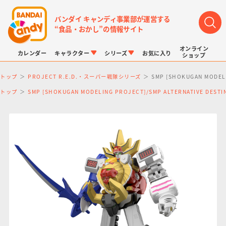
バンダイ キャンディ事業部が運営する
“食品・おかし”の情報サイト
オンライン
カレンダー
キャラクター
シリーズ
お気に入り
ショップ
トップ
PROJECT R.E.D.・スーパー戦隊シリーズ
SMP [SHOKUGAN MOD
トップ
SMP [SHOKUGAN MODELING PROJECT]/SMP ALTERNATIVE DE
LINK TRAVELERS
チョコボックス
プリキュアシリーズ
チョコサプ
ドラゴンボール
ポケモンキッズ