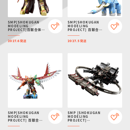
SMP[SHOKUGAN
SMP[SHOKUGAN
MODELING
MODELING
PROJECT]百獣合体
PROJECT] 百獣合体
ガオゴッド【再販：
ガオライオン＆ガオエ
2027年6月発送】
レファント【再販：
発送
発送
2027年5月発送】
2027.6
2027.5
SMP[SHOKUGAN
SMP [SHOKUGAN
MODELING
MODELING
PROJECT] 百獣合体
PROJECT]
ガオイカロス【再販：
ARMORED CORE VI
2027年4月発送】
FIRES OF RUBICON