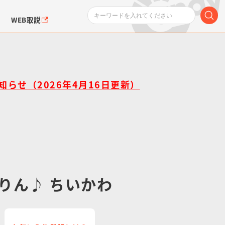
WEB取説
知らせ（2026年4月16日更新）
ンダムシリーズ
ふぉるめーしょん＆
ポケットモンスター
SMPシリーズ
ドラゴン
ポケモン
クエアシール
りん♪ ちいかわ