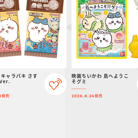
 キャラパキ さす
映画ちいかわ 島へようこ
er.
そグミ
発売
発売
1
2026.8.24