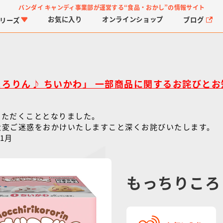
バンダイ キャンディ事業部が運営する
“食品・おかし”の情報サイト
お気に入り
オンライン
ショップ
ブログ
リーズ
ころりん♪ ちいかわ」 一部商品に関するお詫びとお
いただくこととなりました。
大変ご迷惑をおかけいたしますこと深くお詫びいたします。
1月
PROJECT R.E.D.・ス
つりグミ
プリキュアシリーズ
チョコサプ
ガ
に
ーパー戦隊シリーズ
ス
もっちりころ