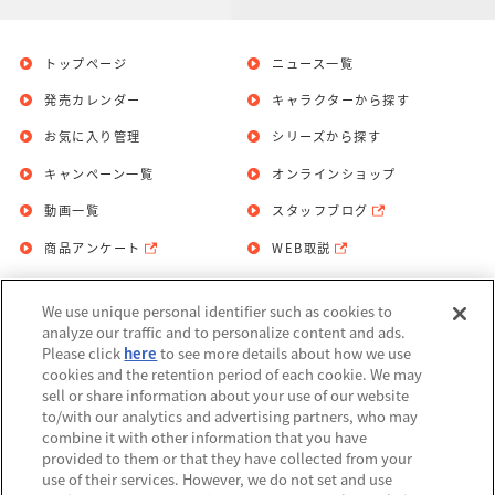
トップページ
ニュース一覧
発売カレンダー
キャラクターから探す
お気に入り管理
シリーズから探す
キャンペーン一覧
オンラインショップ
動画一覧
スタッフブログ
商品アンケート
WEB取説
We use unique personal identifier such as cookies to
お問い合わせ
個人情報保護方針
analyze our traffic and to personalize content and ads.
Please click
here
to see more details about how we use
利用規約
cookies and the retention period of each cookie. We may
sell or share information about your use of our website
Do Not Sell or Share My Personal
to/with our analytics and advertising partners, who may
Information
combine it with other information that you have
provided to them or that they have collected from your
アレルギー情報
use of their services. However, we do not set and use