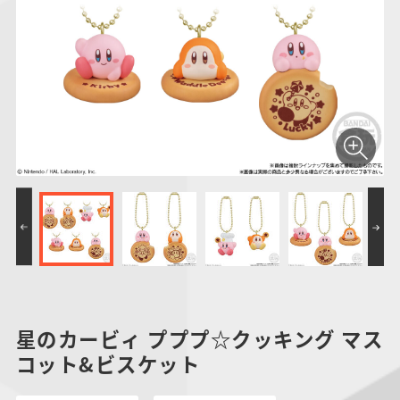
仮面ライダーシリー
キャラパキ
にふぉるめーしょん
ガンダムシリーズ
ポケモンスケールワ
アンパンマン
たまご
ま
ズ
＆スクエアシール
ールド
PROJECT R.E.D.・
つりグミ
ポケットモンスター
SMPシリーズ
サンリオキャラクタ
キャラデコ
わ
スーパー戦隊シリー
ーズ
ズ
星のカービィ プププ☆クッキング マス
コット&ビスケット