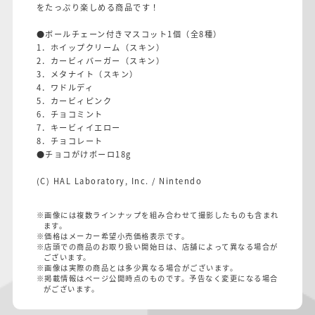
をたっぷり楽しめる商品です！
●ボールチェーン付きマスコット1個（全8種）
1．ホイップクリーム（スキン）
2．カービィバーガー（スキン）
3．メタナイト（スキン）
4．ワドルディ
5．カービィピンク
6．チョコミント
7．キービィイエロー
8．チョコレート
●チョコがけボーロ18g
(C) HAL Laboratory, Inc. / Nintendo
※画像には複数ラインナップを組み合わせて撮影したものも含まれ
ます。
※価格はメーカー希望小売価格表示です。
※店頭での商品のお取り扱い開始日は、店舗によって異なる場合が
ございます。
※画像は実際の商品とは多少異なる場合がございます。
※掲載情報はページ公開時点のものです。予告なく変更になる場合
がございます。