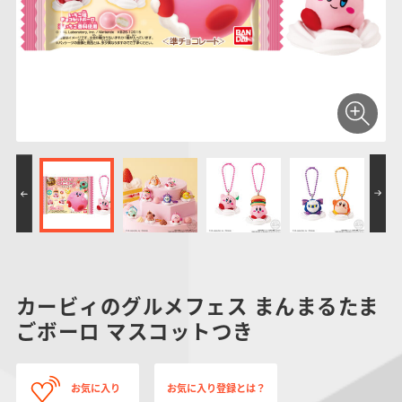
仮面ライダーシリー
キャラパキ
にふぉるめーしょん
ガンダムシリーズ
ポケモンスケールワ
アンパンマン
たまご
ま
ズ
＆スクエアシール
ールド
PROJECT R.E.D.・
つりグミ
ポケットモンスター
SMPシリーズ
サンリオキャラクタ
キャラデコ
わ
スーパー戦隊シリー
ーズ
ズ
カービィのグルメフェス まんまるたま
ごボーロ マスコットつき
お気に入り
お気に入り登録とは？