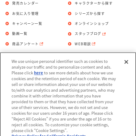
発売カレンダー
キャラクターから探す
お気に入り管理
シリーズから探す
キャンペーン一覧
オンラインショップ
動画一覧
スタッフブログ
商品アンケート
WEB取説
We use unique personal identifier such as cookies to
お問い合わせ
個人情報保護方針
analyze our traffic and to personalize content and ads.
Please click
here
to see more details about how we use
利用規約
cookies and the retention period of each cookie. We may
sell or share information about your use of our website
Do Not Sell or Share My Personal
to/with our analytics and advertising partners, who may
Information
combine it with other information that you have
provided to them or that they have collected from your
アレルギー情報
use of their services. However, we do not set and use
cookies for our users under 16 years of age. Please click
“Reject All Cookies” if you are under the age of 16 or to
reject all cookies. To customize your cookie settings,
please click “Cookie Settings”.