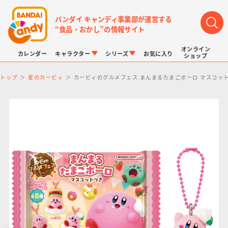
バンダイ キャンディ事業部が運営する
“食品・おかし”の情報サイト
オンライン
カレンダー
キャラクター
シリーズ
お気に入り
ショップ
トップ
星のカービィ
カービィのグルメフェス まんまるたまごボーロ マスコッ
LINK TRAVELERS
チョコボックス
プリキュアシリーズ
チョコサプ
ドラゴンボール
ポケモンキッズ