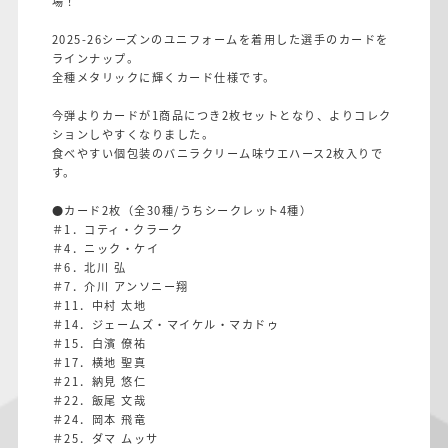
場！
2025-26シーズンのユニフォームを着用した選手のカードを
ラインナップ。
全種メタリックに輝くカード仕様です。
今弾よりカードが1商品につき2枚セットとなり、よりコレク
ションしやすくなりました。
食べやすい個包装のバニラクリーム味ウエハース2枚入りで
す。
●カード2枚（全30種/うちシークレット4種）
＃1．コティ・クラーク
＃4．ニック・ケイ
＃6．北川 弘
＃7．介川 アンソニー翔
＃11．中村 太地
＃14．ジェームズ・マイケル・マカドゥ
＃15．白濱 僚祐
＃17．横地 聖真
＃21．納見 悠仁
＃22．飯尾 文哉
＃24．岡本 飛竜
＃25．ダマ ムッサ