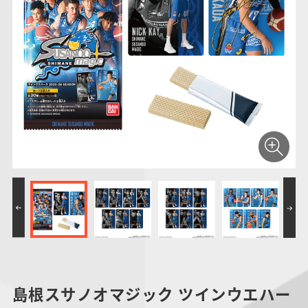
仮面ライダーシリー
キャラパキ
にふぉるめーしょん
ガンダムシリーズ
ポケモンスケールワ
アンパンマン
たまご
ま
ズ
＆スクエアシール
ールド
PROJECT R.E.D.・
つりグミ
ポケットモンスター
SMPシリーズ
サンリオキャラクタ
キャラデコ
わ
スーパー戦隊シリー
ーズ
ズ
島根スサノオマジック ツインウエハー