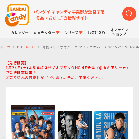
バンダイ キャンディ事業部が運営する
“食品・おかし”の情報サイト
オンライン
カレンダー
キャラクター
シリーズ
お気に入り
ショップ
トップ
B.LEAGUE
島根スサノオマジック ツインウエハース 2025-26 SEASO
【先行販売】
1月24日(土)より島根スサノオマジックHOME会場（@カミアリーナ）
で先行販売決定！
※売り切れの可能性がございます。予めご了承ください。
LINK TRAVELERS
チョコボックス
プリキュアシリーズ
チョコサプ
ドラゴンボール
ポケモンキッズ