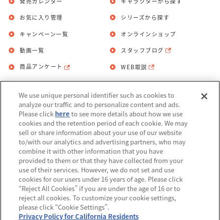
発売カレンダー
キャラクターから探す
お気に入り管理
シリーズから探す
キャンペーン一覧
オンラインショップ
動画一覧
スタッフブログ
商品アンケート
WEB取説
We use unique personal identifier such as cookies to
お問い合わせ
個人情報保護方針
analyze our traffic and to personalize content and ads.
Please click
here
to see more details about how we use
利用規約
cookies and the retention period of each cookie. We may
sell or share information about your use of our website
Do Not Sell or Share My Personal
to/with our analytics and advertising partners, who may
Information
combine it with other information that you have
provided to them or that they have collected from your
アレルギー情報
use of their services. However, we do not set and use
cookies for our users under 16 years of age. Please click
“Reject All Cookies” if you are under the age of 16 or to
reject all cookies. To customize your cookie settings,
please click “Cookie Settings”.
Privacy Policy for California Residents
©BANDAI