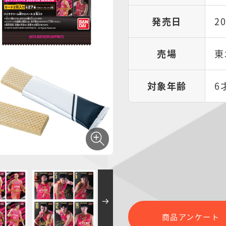
発売日
2
売場
東
対象年齢
6
商品アンケート