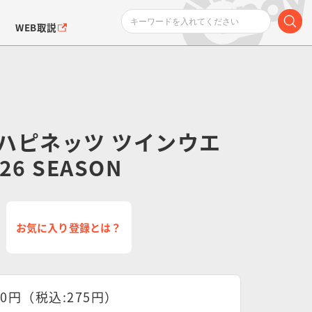
WEB取説
ハピネッツ ツインウエ
26 SEASON
ンダムシリーズ
ふぉるめーしょん＆
ポケットモンスター
SMPシリーズ
ドラゴン
ポケモン
クエアシール
お気に入り登録とは？
50円（税込:275円）