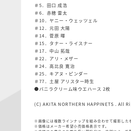
＃5．田口 成浩
＃6．赤穂 雷太
＃10．ヤニー・ウェッツェル
＃12．元田 大陽
＃14．菅原 暉
＃15．タナー・ライスナー
＃17．中山 拓哉
＃22．アリ・メザー
＃24．高比良 寛治
＃25．キアヌ・ピンダー
＃77．土屋 アリスター時生
●バニラクリーム味ウエハース 2枚
(C) AKITA NORTHERN HAPPINETS . All Ri
※画像には複数ラインナップを組み合わせて撮影した
※価格はメーカー希望小売価格表示です。