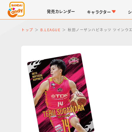
発売
カレンダー
キャラクター
シ
トップ
B.LEAGUE
秋田ノーザンハピネッツ ツインウエハース
LINK TRAVELERS
チョコボックス
仮面ライダーシリーズ
キャラパキ