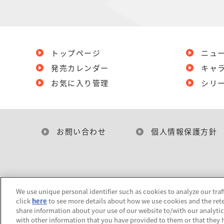
トップページ
ニュ
発売カレンダー
キャ
お気に入り管理
シリ
お問い合わせ
個人情報保護方針
We use unique personal identifier such as cookies to analyze our traf
click
here
to see more details about how we use cookies and the rete
share information about your use of our website to/with our analyti
with other information that you have provided to them or that they h