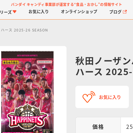
バンダイ キャンディ事業部が運営する
“食品・おかし”の情報サイト
お気に入り
オンライン
ショップ
ブログ
リーズ
 2025-26 SEASON
秋田ノーザン
ハース 2025-
PROJECT R.E.D.・ス
つりグミ
プリキュアシリーズ
チョコサプ
ガ
に
ーパー戦隊シリーズ
ス
お気に入り
価格
2