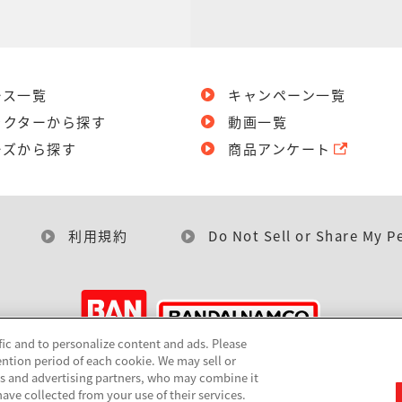
ース一覧
キャンペーン一覧
ラクターから探す
動画一覧
ーズから探す
商品アンケート
利用規約
Do Not Sell or Share My P
fic and to personalize content and ads. Please
ntion period of each cookie. We may sell or
©BANDAI
cs and advertising partners, who may combine it
ave collected from your use of their services.