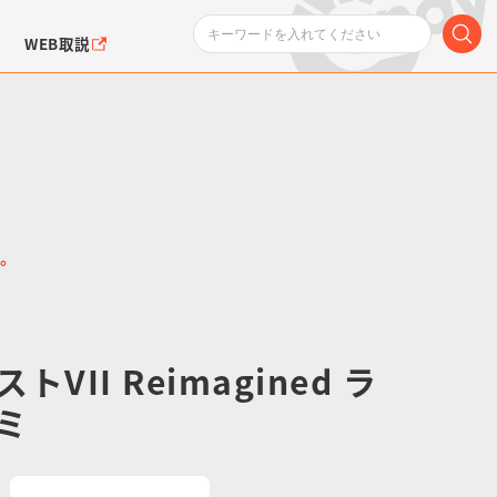
WEB取説
い。
ンダムシリーズ
ふぉるめーしょん＆
ポケットモンスター
SMPシリーズ
ドラゴン
ポケモン
クエアシール
VII Reimagined ラ
ミ