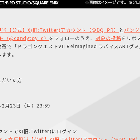
【公式】X(旧:Twitter)アカウント（@DQ_PR）
と
バンダ
ント（@candytoy_c）
をフォローのうえ、
対象の投稿
をリポ
で「ドラゴンクエストVII Reimagined ラバマスARTグ
します。
ただいた方
2月23日（月）23:59
トでX(旧:Twitter)にログイン
ト宣伝担当【公式】X(旧:Twitter)アカウント（@DQ_PR