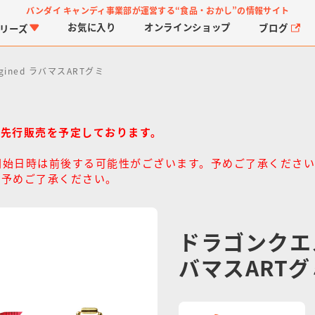
バンダイ キャンディ事業部が運営する
“食品・おかし”の情報サイト
お気に入り
オンライン
ショップ
ブログ
リーズ
gined ラバマスARTグミ
て先行販売を予定しております。
開始日時は前後する可能性がございます。予めご了承くださ
。予めご了承ください。
PROJECT R.E.D.・ス
つりグミ
プリキュアシリーズ
チョコサプ
ガ
に
ーパー戦隊シリーズ
ス
ドラゴンクエスト
バマスARTグ