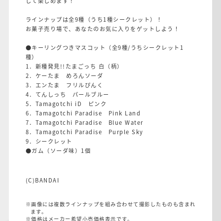
して楽しめます！
ラインナップは全9種（うち1種シークレット）！
お菓子売り場で、あなたのお気に入りをゲットしよう！
●キーリングつきマスコット（全9種/うちシークレット1
種）
1．新種発見!!たまごっち 白（柄）
2．ケーたま めろんソーダ
3．エンたま フリルぴんく
4．てんしっち パールブルー
5．Tamagotchi iD ピンク
6．Tamagotchi Paradise Pink Land
7．Tamagotchi Paradise Blue Water
8．Tamagotchi Paradise Purple Sky
9．シークレット
●ガム（ソーダ味）1個
(C)BANDAI
※画像には複数ラインナップを組み合わせて撮影したものも含まれ
ます。
※価格はメーカー希望小売価格表示です。