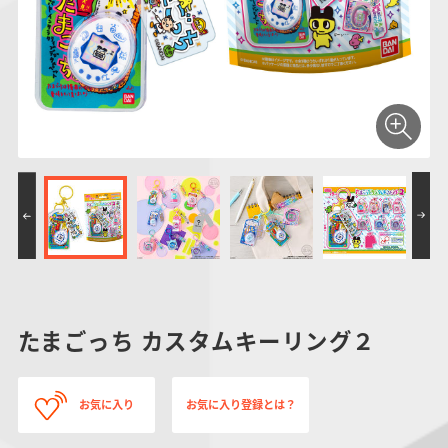
仮面ライダーシリー
キャラパキ
にふぉるめーしょん
ガンダムシリーズ
ポケモンスケールワ
アンパンマン
たまご
ま
ズ
＆スクエアシール
ールド
PROJECT R.E.D.・
つりグミ
ポケットモンスター
SMPシリーズ
サンリオキャラクタ
キャラデコ
わ
スーパー戦隊シリー
ーズ
ズ
たまごっち カスタムキーリング２
お気に入り
お気に入り登録とは？