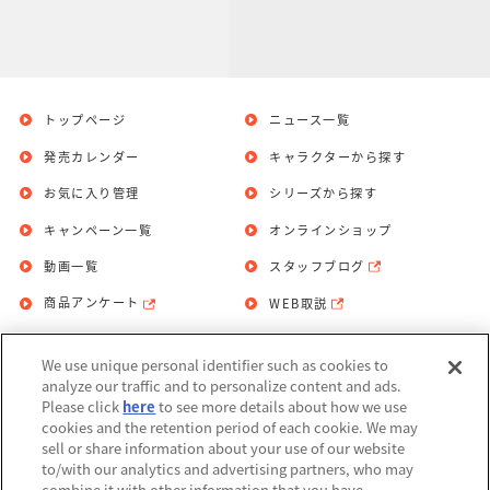
トップページ
ニュース一覧
発売カレンダー
キャラクターから探す
お気に入り管理
シリーズから探す
キャンペーン一覧
オンラインショップ
動画一覧
スタッフブログ
商品アンケート
WEB取説
We use unique personal identifier such as cookies to
お問い合わせ
個人情報保護方針
analyze our traffic and to personalize content and ads.
Please click
here
to see more details about how we use
利用規約
cookies and the retention period of each cookie. We may
sell or share information about your use of our website
Do Not Sell or Share My Personal
to/with our analytics and advertising partners, who may
Information
combine it with other information that you have