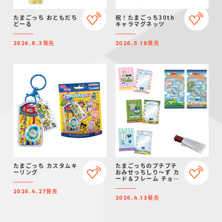
たまごっち おともだち
祝！たまごっち30th
どーる
キャラマグネッツ
発売
発売
2026.8.3
2026.5.18
たまごっち カスタムキ
たまごっちのプチプチ
ーリング
おみせっちしり～ず カ
ード＆フレーム チョコ
クランチ
発売
2026.4.27
発売
2026.4.13