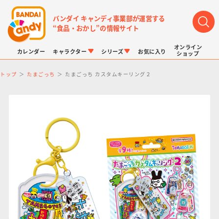
バンダイ キャンディ事業部が運営する
“食品・おかし”の情報サイト
オンライン
カレンダー
キャラクター
シリーズ
お気に入り
ショップ
トップ
たまごっち
たまごっち カスタムキーリング２
LINK TRAVELERS
チョコボックス
プリキュアシリーズ
チョコサプ
ドラゴンボール
ポケモンキッズ