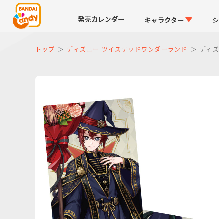
発売
カレンダー
キャラクター
シ
トップ
ディズニー ツイステッドワンダーランド
ディズ
LINK TRAVELERS
チョコボックス
仮面ライダーシリーズ
キャラパキ