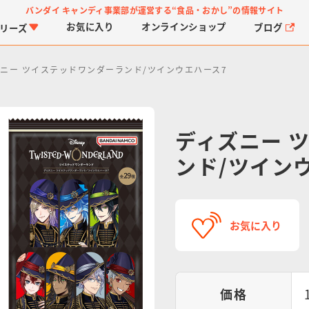
バンダイ キャンディ事業部が運営する
“食品・おかし”の情報サイト
お気に入り
オンライン
ショップ
ブログ
リーズ
ニー ツイステッドワンダーランド/ツインウエハース7
ディズニー 
ンド/ツイン
PROJECT R.E.D.・ス
つりグミ
プリキュアシリーズ
チョコサプ
ガ
に
ーパー戦隊シリーズ
ス
お気に入り
価格