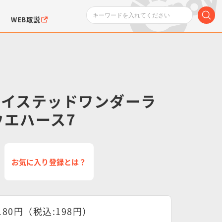
WEB取説
ツイステッドワンダーラ
ウエハース7
ンダムシリーズ
ふぉるめーしょん＆
ポケットモンスター
SMPシリーズ
ドラゴン
ポケモン
クエアシール
お気に入り登録とは？
180円（税込:198円）