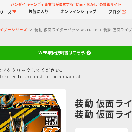
バンダイ キャンディ事業部が運営する
“食品・おかし”の情報サイト
お気に入り
オンライン
ショップ
ブログ
リーズ
イダーシリーズ
装動 仮面ライダーゼッツ AGT4 Feat.装動 仮面ライ
タブをクリックしてください。
b refer to the instruction manual
PROJECT R.E.D.・ス
つりグミ
プリキュアシリーズ
チョコサプ
ガ
に
ーパー戦隊シリーズ
ス
装動 仮面ライダ
装動 仮面ラ