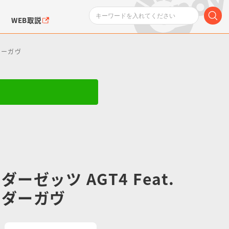
WEB取説
ダーガヴ
ンダムシリーズ
ふぉるめーしょん＆
ポケットモンスター
SMPシリーズ
ドラゴン
ポケモン
クエアシール
ーゼッツ AGT4 Feat.
イダーガヴ