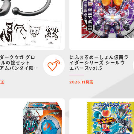
ダークウガ グロ
にふぉるめーしょん仮面ラ
ゲルの掟セット
イダーシリーズ シールウ
アムバンダイ限
エハースvol.5
ニューアル）
発送
発売
2026.11