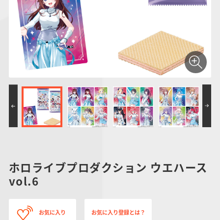
仮面ライダーシリー
キャラパキ
にふぉるめーしょん
ガンダムシリーズ
ポケモンスケールワ
アンパンマン
たまご
ま
ズ
＆スクエアシール
ールド
PROJECT R.E.D.・
つりグミ
ポケットモンスター
SMPシリーズ
サンリオキャラクタ
キャラデコ
わ
スーパー戦隊シリー
ーズ
ズ
ホロライブプロダクション ウエハース
vol.6
お気に入り
お気に入り登録とは？