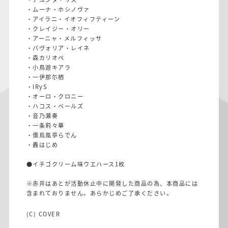
・ムーナ・ホシノヴァ
・アイラニ・イオフィフティーン
・クレイジー・オリー
・アーニャ・メルフィッサ
・パヴォリア・レイネ
・森カリオペ
・小鳥遊キアラ
・一伊那尓栖
・IRyS
・オーロ・クロニー
・ハコス・ベールズ
・音乃瀬奏
・一条莉々華
・儒烏風亭らでん
・轟はじめ
●イチゴクリーム味ウエハース1枚
※赤井はあとが活動休止中に開発した商品の為、本商品には
含まれておりません。あらかじめご了承ください。
(C) COVER