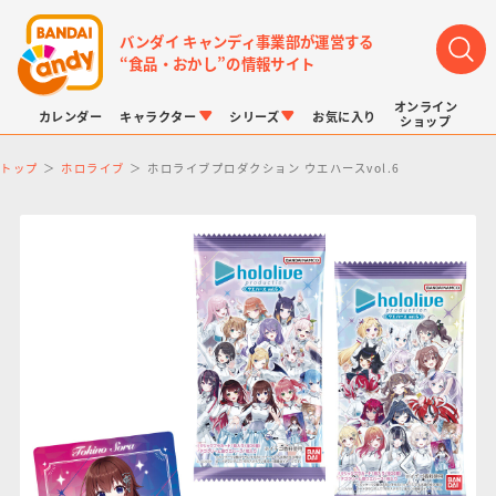
バンダイ キャンディ事業部が運営する
“食品・おかし”の情報サイト
オンライン
カレンダー
キャラクター
シリーズ
お気に入り
ショップ
トップ
ホロライブ
ホロライブプロダクション ウエハースvol.6
LINK TRAVELERS
チョコボックス
プリキュアシリーズ
チョコサプ
ドラゴンボール
ポケモンキッズ