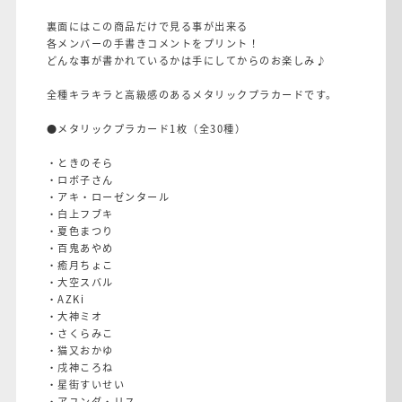
裏面にはこの商品だけで見る事が出来る
各メンバーの手書きコメントをプリント！
どんな事が書かれているかは手にしてからのお楽しみ♪
全種キラキラと高級感のあるメタリックプラカードです。
●メタリックプラカード1枚（全30種）
・ときのそら
・ロボ子さん
・アキ・ローゼンタール
・白上フブキ
・夏色まつり
・百鬼あやめ
・癒月ちょこ
・大空スバル
・AZKi
・大神ミオ
・さくらみこ
・猫又おかゆ
・戌神ころね
・星街すいせい
・アユンダ・リス