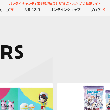
バンダイ キャンディ事業部が運営する
“食品・おかし”の情報サイト
お気に入り
オンライン
ショップ
ブログ
リーズ
RS
PROJECT R.E.D.・ス
つりグミ
プリキュアシリーズ
チョコサプ
ガ
に
ーパー戦隊シリーズ
ス