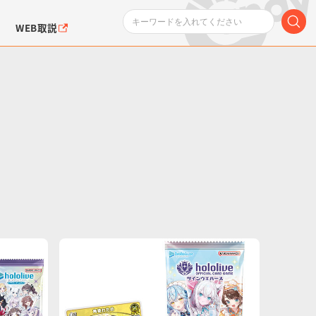
WEB取説
ンダムシリーズ
ふぉるめーしょん＆
ポケットモンスター
SMPシリーズ
ドラゴン
ポケモン
クエアシール