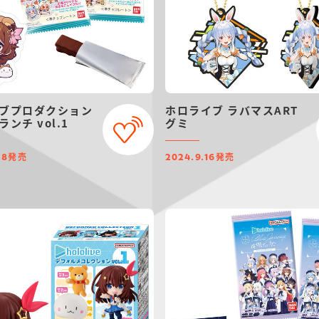
ブプロダクション
ホロライブ ラバマスART
ンチ vol.1
グミ
発売
発売
28
2024.9.16