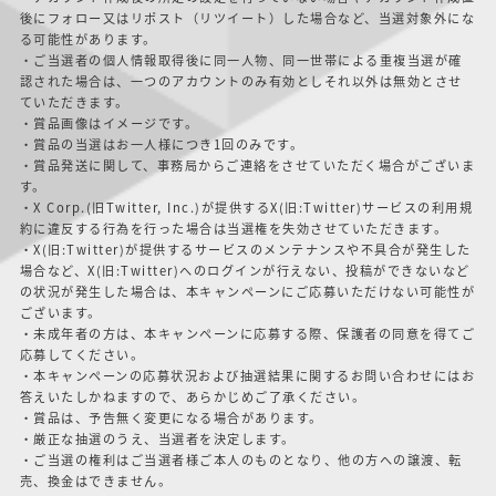
後にフォロー又はリポスト（リツイート）した場合など、当選対象外にな
る可能性があります。
・ご当選者の個人情報取得後に同一人物、同一世帯による重複当選が確
認された場合は、一つのアカウントのみ有効としそれ以外は無効とさせ
ていただきます。
・賞品画像はイメージです。
・
賞品
の当選はお一人様につき1回のみです。
・賞品発送に関して、事務局からご連絡をさせていただく場合がございま
す。
・X Corp.(旧Twitter, Inc.)が提供するX(旧:Twitter)サービスの利用規
約に違反する行為を行った場合は当選権を失効させていただきます。
・X(旧:Twitter)が提供するサービスのメンテナンスや不具合が発生した
場合など、X(旧:Twitter)へのログインが行えない、投稿ができないなど
の状況が発生した場合は、本キャンペーンにご応募いただけない可能性が
ございます。
・未成年者の方は、本キャンペーンに応募する際、保護者の同意を得てご
応募してください。
・本キャンペーンの応募状況および抽選結果に関するお問い合わせにはお
答えいたしかねますので、あらかじめご了承ください。
・賞品は、予告無く変更になる場合があります。
・厳正な抽選のうえ、当選者を決定します。
・ご当選の権利はご当選者様ご本人のものとなり、他の方への譲渡、転
売、換金はできません。