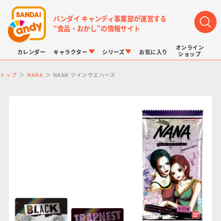
バンダイ キャンディ事業部が運営する
“食品・おかし”の情報サイト
オンライン
カレンダー
キャラクター
シリーズ
お気に入り
ショップ
トップ
NANA
NANA ツインウエハース
LINK TRAVELERS
チョコボックス
プリキュアシリーズ
チョコサプ
ドラゴンボール
ポケモンキッズ