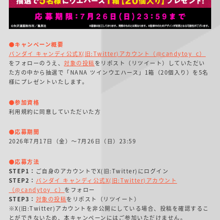
●キャンペーン概要
バンダイ キャンディ公式X(旧:Twitter)アカウント（@candytoy_c）
をフォローのうえ、
対象の投稿
をリポスト（リツイート）していただい
た方の中から抽選で「NANA ツインウエハース」1箱（20個入り）を5名
様にプレゼントいたします。
●参加資格
利用規約に同意していただいた方
●応募期間
2026年7月17日（金）～7月26日（日）23:59
●応募方法
STEP1：
ご自身のアカウントでX(旧:Twitter)にログイン
STEP2：
バンダイ キャンディ公式X(旧:Twitter)アカウント
（@candytoy_c）
をフォロー
STEP3：
対象の投稿
をリポスト（リツイート）
※X(旧:Twitter)アカウントを非公開にしている場合、投稿を確認するこ
とができないため、本キャンペーンにはご参加いただけません。