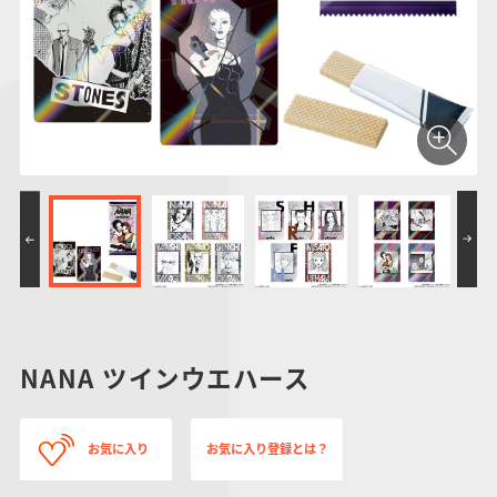
仮面ライダーシリー
キャラパキ
にふぉるめーしょん
ガンダムシリーズ
ポケモンスケールワ
アンパンマン
たまご
ま
ズ
＆スクエアシール
ールド
PROJECT R.E.D.・
つりグミ
ポケットモンスター
SMPシリーズ
サンリオキャラクタ
キャラデコ
わ
スーパー戦隊シリー
ーズ
ズ
NANA ツインウエハース
お気に入り
お気に入り登録とは？