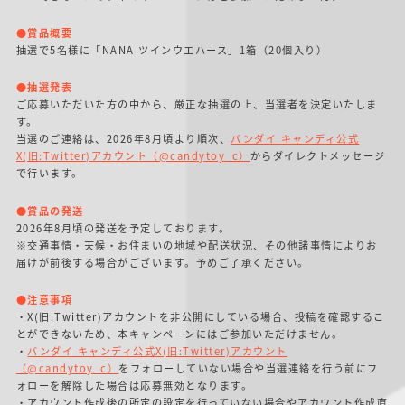
●賞品概要
抽選で5名様に「NANA ツインウエハース」1箱（20個入り）
●抽選発表
ご応募いただいた方の中から、厳正な抽選の上、当選者を決定いたしま
す。
当選のご連絡は、2026年8月頃より順次、
バンダイ キャンディ公式
X(旧:Twitter)アカウント（@candytoy_c）
からダイレクトメッセージ
で行います。
●賞品の発送
2026年8月頃の発送を予定しております。
※交通事情・天候・お住まいの地域や配送状況、その他諸事情によりお
届けが前後する場合がございます。予めご了承ください。
●注意事項
・X(旧:Twitter)アカウントを非公開にしている場合、投稿を確認するこ
とができないため、本キャンペーンにはご参加いただけません。
・
バンダイ キャンディ公式X(旧:Twitter)アカウント
（@candytoy_c）
をフォローしていない場合や当選連絡を行う前にフ
ォローを解除した場合は応募無効となります。
・アカウント作成後の所定の設定を行っていない場合やアカウント作成直