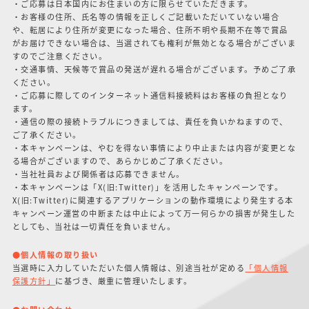
・ご応募は日本国内にお住まいの方に限らせていただきます。
・お客様の住所、氏名等の情報を正しくご記載いただいていない場合
や、転居により住所が変更になった場合、住所不明や長期不在等で賞品
がお届けできない場合は、当選されても権利が無効となる場合がございま
すのでご注意ください。
・交通事情、天候等で賞品の発送が遅れる場合がございます。予めご了承
ください。
・ご応募に際してのインターネット通信料接続料はお客様の負担となり
ます。
・通信の際の接続トラブルにつきましては、責任を負いかねますので、
ご了承ください。
・本キャンペーンは、やむを得ない事情により中止または内容が変更とな
る場合がございますので、あらかじめご了承ください。
・当社社員および関係者は応募できません。
・本キャンペーンは「X(旧:Twitter)」を活用したキャンペーンです。
X(旧:Twitter)に関連するアプリケーションの動作環境により発生する本
キャンペーン運営の中断または中止によって万一何らかの損害が発生した
としても、当社は一切責任を負いません。
●個人情報の取り扱い
当選時に入力していただいた個人情報は、別途当社が定める
「個人情報
保護方針」
に基づき、厳重に管理いたします。