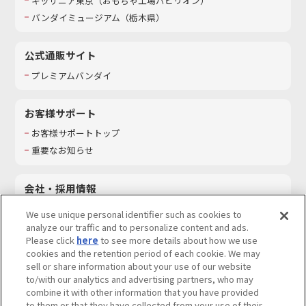
キッザニア東京（おもちゃ工場パビリオン）​
バンダイミュージアム（栃木県）
公式通販サイト
プレミアムバンダイ
お客様サポート
お客様サポートトップ
重要なお知らせ
会社・採用情報
会社情報
We use unique personal identifier such as cookies to
採用情報
analyze our traffic and to personalize content and ads.
Please click
here
to see more details about how we use
サステナビリティ
cookies and the retention period of each cookie. We may
お問い合わせ
sell or share information about your use of our website
to/with our analytics and advertising partners, who may
combine it with other information that you have provided
to them or that they have collected from your use of their