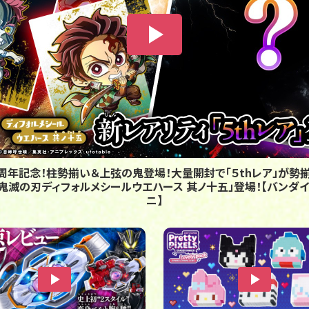
周年記念！柱勢揃い＆上弦の鬼登場！大量開封で「５thレア」が勢揃
 鬼滅の刃ディフォルメシールウエハース 其ノ十五」登場！【バンダイ
ニ】