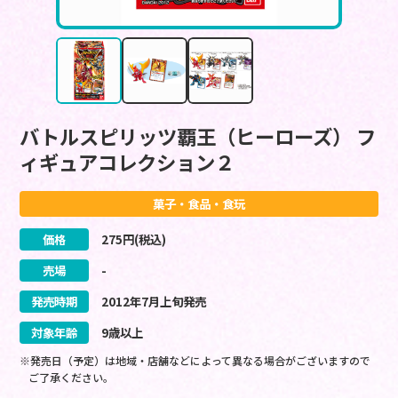
バトルスピリッツ覇王（ヒーローズ） フ
ィギュアコレクション２
菓子・食品・食玩
価格
275
円(税込)
売場
-
発売時期
2012
年
7
月
上旬
発売
対象年齢
9歳以上
※発売日（予定）は地域・店舗などによって異なる場合がございますので
ご了承ください。