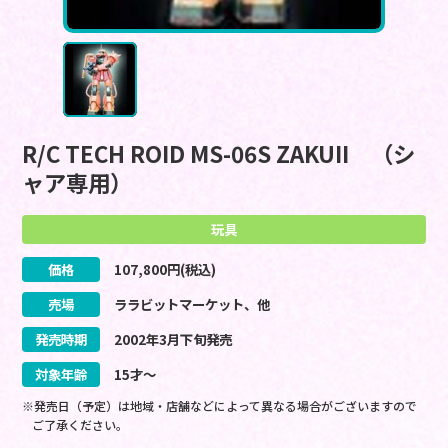
R/C TECH ROID MS-06S ZAKUII （シ
ャア専用）
玩具
価格
107,800
円(税込)
売場
ララビットマーケット、他
発売時期
2002
年
3
月
下旬
発売
対象年齢
15才～
※発売日（予定）は地域・店舗などによって異なる場合がございますので
ご了承ください。