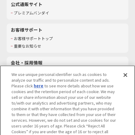
公式通販サイト
プレミアムバンダイ
お客様サポート
お客様サポートトップ
重要なお知らせ
会社・採用情報
会社情報
We use unique personal identifier such as cookies to
採用情報
analyze our traffic and to personalize content and ads.
Please click
here
to see more details about how we use
サステナビリティ
cookies and the retention period of each cookie. We may
お問い合わせ
sell or share information about your use of our website
to/with our analytics and advertising partners, who may
combine it with other information that you have provided
to them or that they have collected from your use of their
services. However, we do not set and use cookies for our
ウェブサイトご利用条件
ソーシャルメディアポリシー
users under 16 years of age. Please click “Reject All
個人情報及び特定個人情報等の取り扱いに関する保護方針
Cookies” if you are under the age of 16 or to reject all