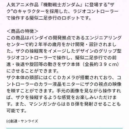
人気アニメ作品『機動戦士ガンダム』に登場する"ザ
ク"のキャラクターを採用した、ラジオコントローラー
で操作する擬似二足歩行のロボットです。
＜商品の特徴＞
この商品はバンダイの開発拠点であるエンジニアリング
センターで約２年半の歳月をかけ開発・設計されまし
た。ザクの操縦席をイメージしたデザインのグリップ型
ラジオコントローラーで操作し、擬似二足歩行での前
進・後退や旋回等の動きをザク本体（全長約３９ｃｍ）
にさせることができます。
ザク本体の頭部にはＣＣＤカメラが搭載されており、コ
ントローラーのカラー液晶モニターにザクの視点の映像
を映すことができます。手元の画像を見ながら操作すれ
ば、ザクを操縦するような感覚をお楽しみいただけま
す。また、マシンガンからはＢＢ弾を発射させることも
可能です。
(c)創通・サンライズ