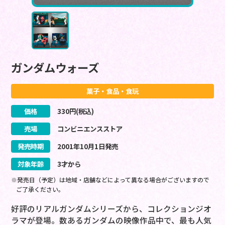
ガンダムウォーズ
菓子・食品・食玩
価格
330
円(税込)
売場
コンビニエンスストア
発売時期
2001
年
10
月
1
日
発売
対象年齢
3才から
※発売日（予定）は地域・店舗などによって異なる場合がございますので
ご了承ください。
好評のリアルガンダムシリーズから、コレクションジオ
ラマが登場。数あるガンダムの映像作品中で、最も人気