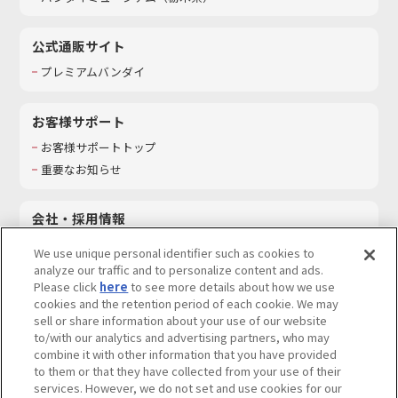
公式通販サイト
プレミアムバンダイ
お客様サポート
お客様サポートトップ
重要なお知らせ
会社・採用情報
会社情報
We use unique personal identifier such as cookies to
採用情報
analyze our traffic and to personalize content and ads.
Please click
here
to see more details about how we use
サステナビリティ
cookies and the retention period of each cookie. We may
お問い合わせ
sell or share information about your use of our website
to/with our analytics and advertising partners, who may
combine it with other information that you have provided
to them or that they have collected from your use of their
services. However, we do not set and use cookies for our
ウェブサイトご利用条件
ソーシャルメディアポリシー