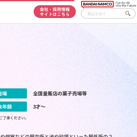
会社・採用情報
サイトはこちら
さが
す
売場
全国量販店の菓子売場等
象年齢
3才～
ご了承ください。
ンや個室などの屋内版と池や砂場といった屋外版の２