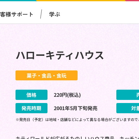
お客様サポート
学ぶ
ハローキティハウス
菓子・食品・食玩
価格
220
円(税込)
発売時期
2001
年
5
月
下旬
発売
対
※発売日（予定）は地域・店舗などによって異なる場合がございますので
キティワールドが広がるたのしいハウス商品。キッチ