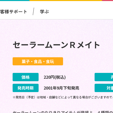
お客様サポート
学ぶ
セーラームーンＲメイト
菓子・食品・食玩
価格
220
円(税込)
発売時期
2001
年
9
月
下旬
発売
対
※発売日（予定）は地域・店舗などによって異なる場合がございますので
セーラームーンのなりきりアイテムが登場よ。４種類の