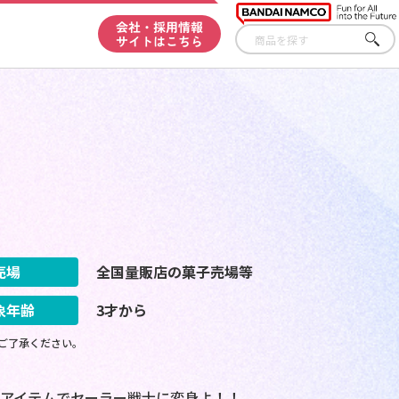
会社・採用情報
サイトはこちら
さが
す
売場
全国量販店の菓子売場等
象年齢
3才から
ご了承ください。
アイテムでセーラー戦士に変身よ！！