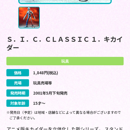
Ｓ．Ｉ．Ｃ．ＣＬＡＳＳＩＣ １．キカイ
ダー
玩具
価格
1,848
円(税込)
売場
玩具売場等
発売時期
2001
年
5
月
下旬
発売
対象年齢
15才～
※発売日（予定）は地域・店舗などによって異なる場合がございますので
ご了承ください。
アニメ版キカイダーを立体化した新シリーズ。 スタンド