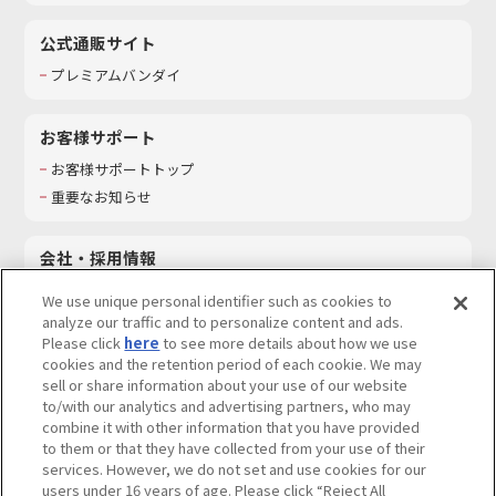
公式通販サイト
プレミアムバンダイ
お客様サポート
お客様サポートトップ
重要なお知らせ
会社・採用情報
会社情報
We use unique personal identifier such as cookies to
採用情報
analyze our traffic and to personalize content and ads.
Please click
here
to see more details about how we use
サステナビリティ
cookies and the retention period of each cookie. We may
お問い合わせ
sell or share information about your use of our website
to/with our analytics and advertising partners, who may
combine it with other information that you have provided
to them or that they have collected from your use of their
services. However, we do not set and use cookies for our
ウェブサイトご利用条件
ソーシャルメディアポリシー
users under 16 years of age. Please click “Reject All