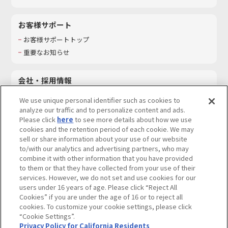
お客様サポート
お客様サポートトップ
重要なお知らせ
会社・採用情報
会社情報
We use unique personal identifier such as cookies to
採用情報
analyze our traffic and to personalize content and ads.
Please click
here
to see more details about how we use
サステナビリティ
cookies and the retention period of each cookie. We may
お問い合わせ
sell or share information about your use of our website
to/with our analytics and advertising partners, who may
combine it with other information that you have provided
to them or that they have collected from your use of their
services. However, we do not set and use cookies for our
ウェブサイトご利用条件
ソーシャルメディアポリシー
users under 16 years of age. Please click “Reject All
個人情報及び特定個人情報等の取り扱いに関する保護方針
Cookies” if you are under the age of 16 or to reject all
cookies. To customize your cookie settings, please click
Do Not Sell or Share My Personal Information
著作権・商標について
“Cookie Settings”.
Privacy Policy for California Residents
カスタマーハラスメントに対する基本的な対応方針