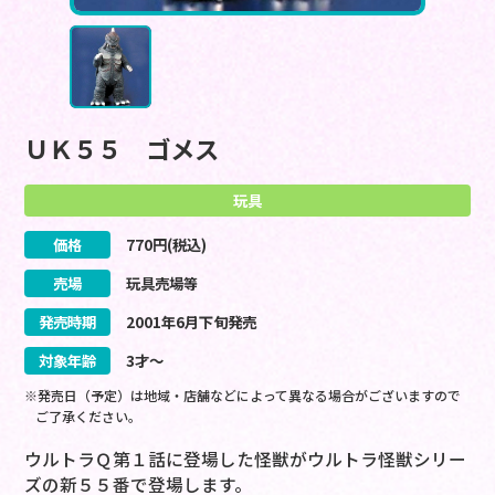
ＵＫ５５ ゴメス
玩具
価格
770
円(税込)
売場
玩具売場等
発売時期
2001
年
6
月
下旬
発売
対象年齢
3才～
※発売日（予定）は地域・店舗などによって異なる場合がございますので
ご了承ください。
ウルトラＱ第１話に登場した怪獣がウルトラ怪獣シリー
ズの新５５番で登場します。