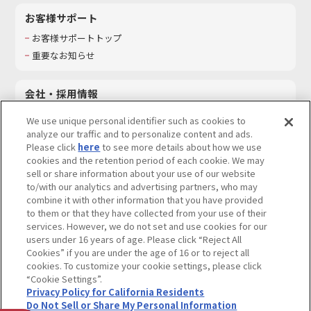
お客様サポート
お客様サポートトップ
重要なお知らせ
会社・採用情報
会社情報
We use unique personal identifier such as cookies to
採用情報
analyze our traffic and to personalize content and ads.
Please click
here
to see more details about how we use
サステナビリティ
cookies and the retention period of each cookie. We may
お問い合わせ
sell or share information about your use of our website
to/with our analytics and advertising partners, who may
combine it with other information that you have provided
to them or that they have collected from your use of their
services. However, we do not set and use cookies for our
ウェブサイトご利用条件
ソーシャルメディアポリシー
users under 16 years of age. Please click “Reject All
個人情報及び特定個人情報等の取り扱いに関する保護方針
Cookies” if you are under the age of 16 or to reject all
cookies. To customize your cookie settings, please click
Do Not Sell or Share My Personal Information
著作権・商標について
“Cookie Settings”.
Privacy Policy for California Residents
カスタマーハラスメントに対する基本的な対応方針
Do Not Sell or Share My Personal Information