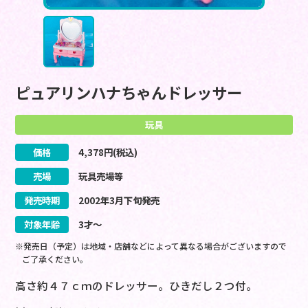
ピュアリンハナちゃんドレッサー
玩具
価格
4,378
円(税込)
売場
玩具売場等
発売時期
2002
年
3
月
下旬
発売
対象年齢
3才～
※発売日（予定）は地域・店舗などによって異なる場合がございますので
ご了承ください。
高さ約４７ｃｍのドレッサー。ひきだし２つ付。