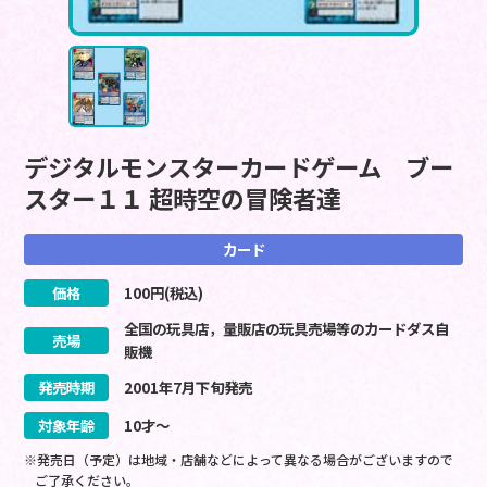
デジタルモンスターカードゲーム ブー
スター１１ 超時空の冒険者達
カード
価格
100
円(税込)
全国の玩具店，量販店の玩具売場等のカードダス自
売場
販機
発売時期
2001
年
7
月
下旬
発売
対象年齢
10才～
※発売日（予定）は地域・店舗などによって異なる場合がございますので
ご了承ください。