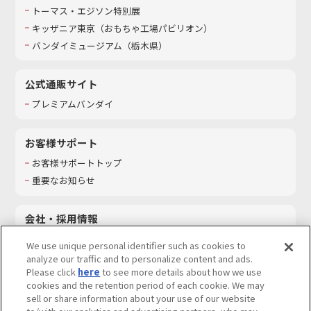
トーマス・エジソン特別展
キッザニア東京（おもちゃ工場パビリオン）​
バンダイミュージアム（栃木県）
公式通販サイト
プレミアムバンダイ
お客様サポート
お客様サポートトップ
重要なお知らせ
会社・採用情報
会社情報
We use unique personal identifier such as cookies to
採用情報
analyze our traffic and to personalize content and ads.
Please click
here
to see more details about how we use
サステナビリティ
cookies and the retention period of each cookie. We may
お問い合わせ
sell or share information about your use of our website