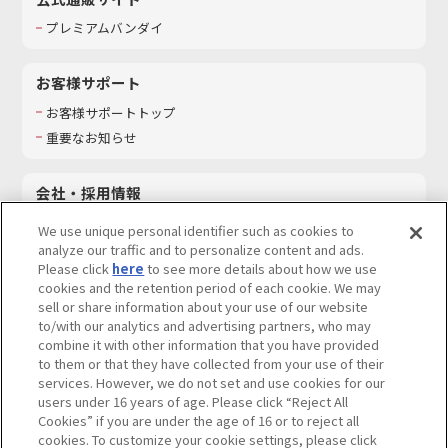
プレミアムバンダイ
お客様サポート
お客様サポートトップ
重要なお知らせ
会社・採用情報
会社情報
We use unique personal identifier such as cookies to
採用情報
analyze our traffic and to personalize content and ads.
Please click
here
to see more details about how we use
サステナビリティ
cookies and the retention period of each cookie. We may
お問い合わせ
sell or share information about your use of our website
to/with our analytics and advertising partners, who may
combine it with other information that you have provided
to them or that they have collected from your use of their
services. However, we do not set and use cookies for our
ウェブサイトご利用条件
ソーシャルメディアポリシー
users under 16 years of age. Please click “Reject All
個人情報及び特定個人情報等の取り扱いに関する保護方針
Cookies” if you are under the age of 16 or to reject all
cookies. To customize your cookie settings, please click
Do Not Sell or Share My Personal Information
著作権・商標について