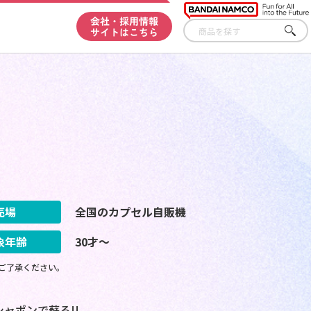
会社・採用情報
サイトはこちら
さが
す
売場
全国のカプセル自販機
象年齢
30才～
ご了承ください。
ャポンで蘇る!!