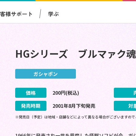
お客様サポート
学ぶ
HGシリーズ ブルマァク魂
ガシャポン
価格
200
円(税込)
発売時期
2001
年
8
月
下旬
発売
対
※発売日（予定）は地域・店舗などによって異なる場合がございますので
1966年に発売され一世を風靡した怪獣ソフビが今、ガシ