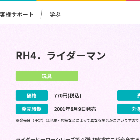
お客様サポート
学ぶ
RH4．ライダーマン
玩具
価格
770
円(税込)
発売時期
2001
年
8
月
9
日
発売
対
※発売日（予定）は地域・店舗などによって異なる場合がございますので
ライダーヒーローシリーズ第４弾は結城丈二が変身する