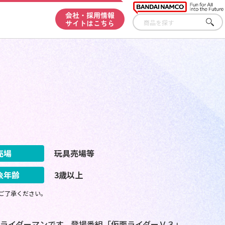
会社・採用情報
サイトはこちら
さが
す
売場
玩具売場等
象年齢
3歳以上
ご了承ください。
ライダーマンです。登場番組「仮面ライダーＶ３」