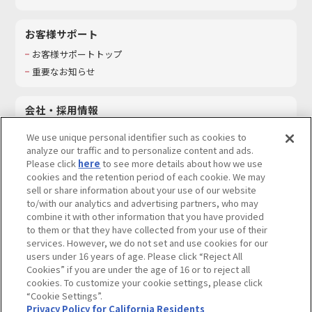
お客様サポート
お客様サポートトップ
重要なお知らせ
会社・採用情報
会社情報
We use unique personal identifier such as cookies to
採用情報
analyze our traffic and to personalize content and ads.
Please click
here
to see more details about how we use
サステナビリティ
cookies and the retention period of each cookie. We may
お問い合わせ
sell or share information about your use of our website
to/with our analytics and advertising partners, who may
combine it with other information that you have provided
to them or that they have collected from your use of their
services. However, we do not set and use cookies for our
ウェブサイトご利用条件
ソーシャルメディアポリシー
users under 16 years of age. Please click “Reject All
個人情報及び特定個人情報等の取り扱いに関する保護方針
Cookies” if you are under the age of 16 or to reject all
cookies. To customize your cookie settings, please click
Do Not Sell or Share My Personal Information
著作権・商標について
“Cookie Settings”.
Privacy Policy for California Residents
カスタマーハラスメントに対する基本的な対応方針