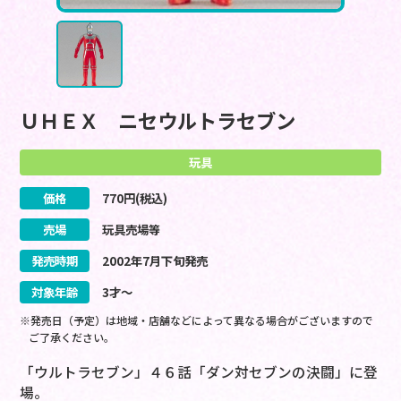
ＵＨＥＸ ニセウルトラセブン
玩具
価格
770
円(税込)
売場
玩具売場等
発売時期
2002
年
7
月
下旬
発売
対象年齢
3才～
※発売日（予定）は地域・店舗などによって異なる場合がございますので
ご了承ください。
「ウルトラセブン」４６話「ダン対セブンの決闘」に登
場。