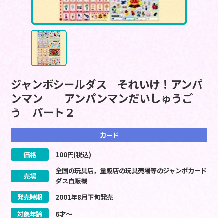
ジャンボシールダス それいけ！アンパ
ンマン アンパンマンだいしゅうご
う パート２
カード
価格
100
円(税込)
全国の玩具店，量販店の玩具売場等のジャンボカード
売場
ダス自販機
発売時期
2001
年
8
月
下旬
発売
対象年齢
6才～