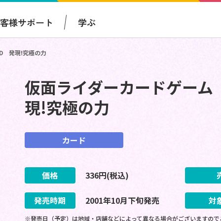
お客様サポート
学ぶ
ND 発現!究極の力
仮面ライダーカードゲーム RI
現!究極の力
カード
価格
336
円(税込)
発売時期
2001
年
10
月
下旬
発売
対
※発売日（予定）は地域・店舗などによって異なる場合がございますので