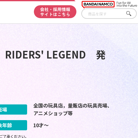
会社・採用情報
サイトはこちら
さが
す
DERS' LEGEND 発
全国の玩具店，量販店の玩具売場、
売場
アニメショップ等
象年齢
10才～
ご了承ください。