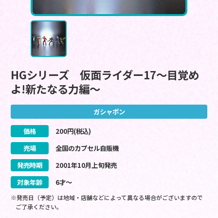
HGシリーズ 仮面ライダー17～目覚め
よ!新たなる力編～
ガシャポン
価格
200
円(税込)
売場
全国のカプセル自販機
発売時期
2001
年
10
月
上旬
発売
対象年齢
6才～
※発売日（予定）は地域・店舗などによって異なる場合がございますので
ご了承ください。