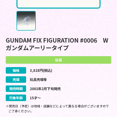
GUNDAM FIX FIGURATION #0006 W
ガンダムアーリータイプ
玩具
価格
3,828
円(税込)
売場
玩具売場等
発売時期
2002
年
2
月
下旬
発売
対象年齢
15才～
※発売日（予定）は地域・店舗などによって異なる場合がございますので
ご了承ください。