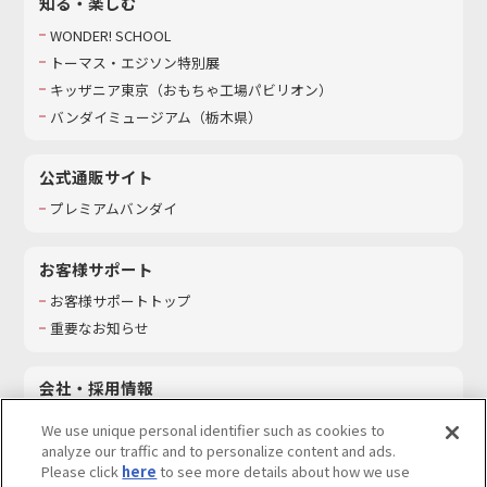
知る・楽しむ
WONDER! SCHOOL
トーマス・エジソン特別展
キッザニア東京（おもちゃ工場パビリオン）​
バンダイミュージアム（栃木県）
公式通販サイト
プレミアムバンダイ
お客様サポート
お客様サポートトップ
重要なお知らせ
会社・採用情報
会社情報
We use unique personal identifier such as cookies to
採用情報
analyze our traffic and to personalize content and ads.
Please click
here
to see more details about how we use
サステナビリティ