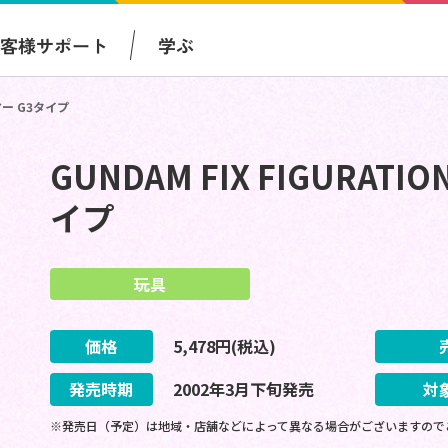
お客様サポート
学ぶ
ーマー G3タイプ
GUNDAM FIX FIGURATI
イプ
玩具
価格
5,478
円(税込)
発売時期
2002
年
3
月
下旬
発売
対
※発売日（予定）は地域・店舗などによって異なる場合がございますので