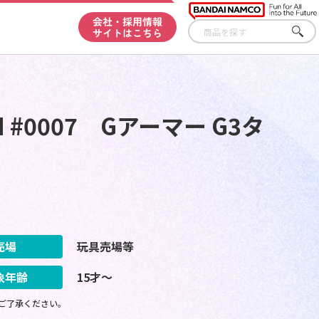
会社・採用情報
サイトはこちら
さが
す
ON #0007 Gアーマー G3タ
売場
玩具売場等
象年齢
15才～
ご了承ください。