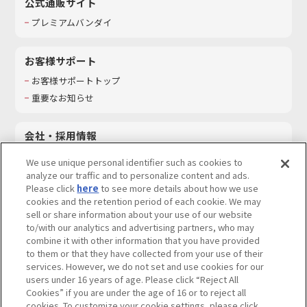
公式通販サイト
プレミアムバンダイ
お客様サポート
お客様サポートトップ
重要なお知らせ
会社・採用情報
会社情報
We use unique personal identifier such as cookies to
採用情報
analyze our traffic and to personalize content and ads.
Please click
here
to see more details about how we use
サステナビリティ
cookies and the retention period of each cookie. We may
お問い合わせ
sell or share information about your use of our website
to/with our analytics and advertising partners, who may
combine it with other information that you have provided
to them or that they have collected from your use of their
services. However, we do not set and use cookies for our
ウェブサイトご利用条件
ソーシャルメディアポリシー
users under 16 years of age. Please click “Reject All
個人情報及び特定個人情報等の取り扱いに関する保護方針
Cookies” if you are under the age of 16 or to reject all
cookies. To customize your cookie settings, please click