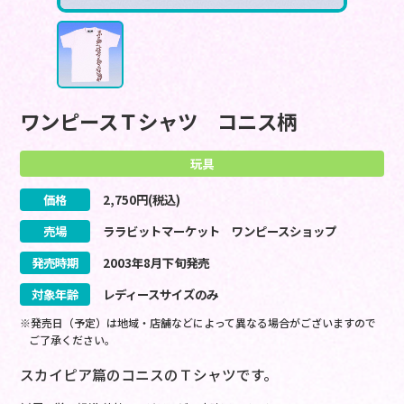
ワンピースＴシャツ コニス柄
玩具
価格
2,750
円(税込)
売場
ララビットマーケット ワンピースショップ
発売時期
2003
年
8
月
下旬
発売
対象年齢
レディースサイズのみ
※発売日（予定）は地域・店舗などによって異なる場合がございますので
ご了承ください。
スカイピア篇のコニスのＴシャツです。