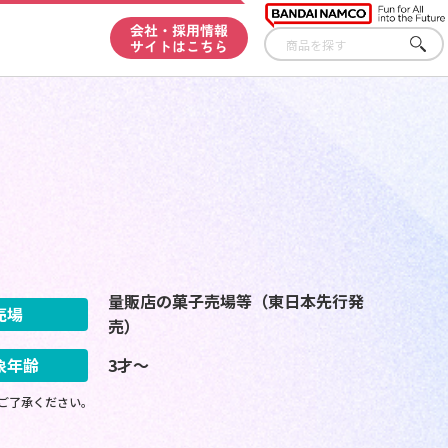
会社・採用情報
サイトはこちら
さが
す
量販店の菓子売場等（東日本先行発
売場
売）
象年齢
3才～
ご了承ください。