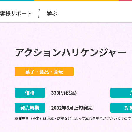
お客様サポート
学ぶ
アクションハリケンジャー
菓子・食品・食玩
価格
330
円(税込)
発売時期
2002
年
6
月
上旬
発売
対
※発売日（予定）は地域・店舗などによって異なる場合がございますので