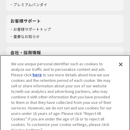
プレミアムバンダイ
お客様サポート
お客様サポートトップ
重要なお知らせ
会社・採用情報
会社情報
We use unique personal identifier such as cookies to
採用情報
analyze our traffic and to personalize content and ads.
Please click
here
to see more details about how we use
サステナビリティ
cookies and the retention period of each cookie. We may
お問い合わせ
sell or share information about your use of our website
to/with our analytics and advertising partners, who may
combine it with other information that you have provided
to them or that they have collected from your use of their
services. However, we do not set and use cookies for our
ウェブサイトご利用条件
ソーシャルメディアポリシー
users under 16 years of age. Please click “Reject All
個人情報及び特定個人情報等の取り扱いに関する保護方針
Cookies” if you are under the age of 16 or to reject all
cookies. To customize your cookie settings, please click
Do Not Sell or Share My Personal Information
著作権・商標について
“Cookie Settings”.