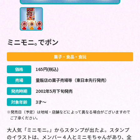
ミニモニ｡でポン
菓子・食品・食玩
価格
165
円(税込)
売場
量販店の菓子売場等（東日本先行発売）
発売時期
2002
年
5
月
下旬
発売
対象年齢
3才～
※発売日（予定）は地域・店舗などによって異なる場合がございますので
ご了承ください。
大人気「ミニモニ｡」からスタンプが出たよ。スタンプ
のイラストは、メンバー４人とミニモちゃんがあり、全