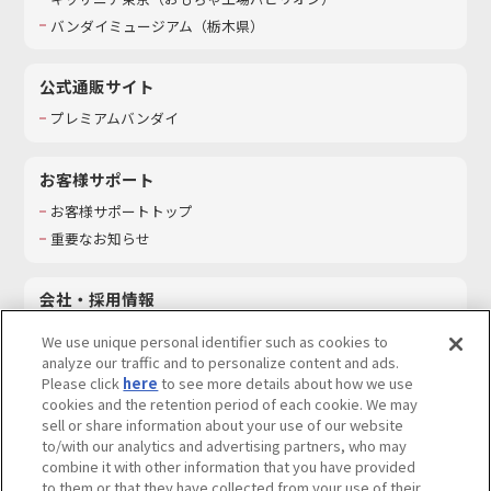
バンダイミュージアム（栃木県）
公式通販サイト
プレミアムバンダイ
お客様サポート
お客様サポートトップ
重要なお知らせ
会社・採用情報
会社情報
We use unique personal identifier such as cookies to
採用情報
analyze our traffic and to personalize content and ads.
Please click
here
to see more details about how we use
サステナビリティ
cookies and the retention period of each cookie. We may
お問い合わせ
sell or share information about your use of our website
to/with our analytics and advertising partners, who may
combine it with other information that you have provided
to them or that they have collected from your use of their