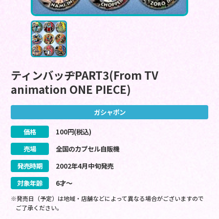
ティンバッヂPART3(From TV
animation ONE PIECE)
ガシャポン
価格
100
円(税込)
売場
全国のカプセル自販機
発売時期
2002
年
4
月
中旬
発売
対象年齢
6才～
※発売日（予定）は地域・店舗などによって異なる場合がございますので
ご了承ください。