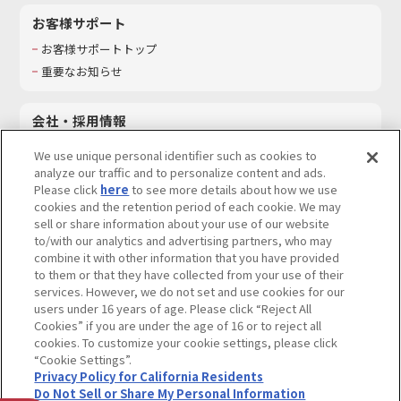
お客様サポート
お客様サポートトップ
重要なお知らせ
会社・採用情報
会社情報
We use unique personal identifier such as cookies to
採用情報
analyze our traffic and to personalize content and ads.
Please click
here
to see more details about how we use
サステナビリティ
cookies and the retention period of each cookie. We may
お問い合わせ
sell or share information about your use of our website
to/with our analytics and advertising partners, who may
combine it with other information that you have provided
to them or that they have collected from your use of their
services. However, we do not set and use cookies for our
ウェブサイトご利用条件
ソーシャルメディアポリシー
users under 16 years of age. Please click “Reject All
個人情報及び特定個人情報等の取り扱いに関する保護方針
Cookies” if you are under the age of 16 or to reject all
cookies. To customize your cookie settings, please click
Do Not Sell or Share My Personal Information
著作権・商標について
“Cookie Settings”.
Privacy Policy for California Residents
カスタマーハラスメントに対する基本的な対応方針
Do Not Sell or Share My Personal Information