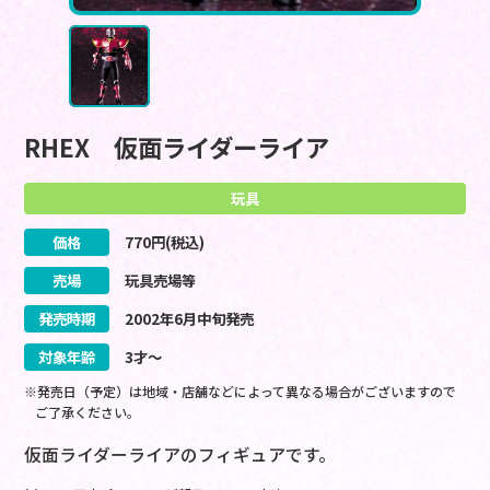
RHEX 仮面ライダーライア
玩具
価格
770
円(税込)
売場
玩具売場等
発売時期
2002
年
6
月
中旬
発売
対象年齢
3才～
※発売日（予定）は地域・店舗などによって異なる場合がございますので
ご了承ください。
仮面ライダーライアのフィギュアです。