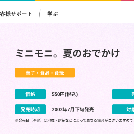
お客様サポート
学ぶ
ミニモニ。夏のおでかけ
菓子・食品・食玩
価格
550
円(税込)
発売時期
2002
年
7
月
下旬
発売
対
※発売日（予定）は地域・店舗などによって異なる場合がございますので