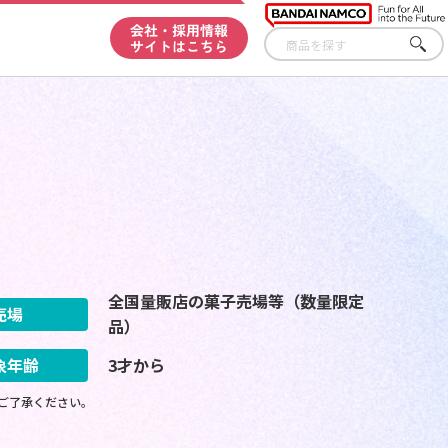
会社・採用情報
サイトはこちら
さが
す
全国量販店の菓子売場等（数量限定
売場
品）
象年齢
3才から
ご了承ください。