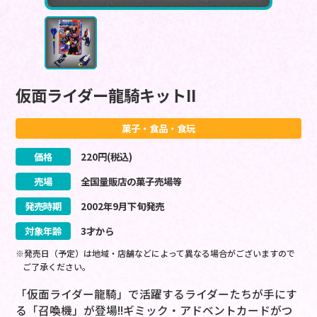
仮面ライダー龍騎キットII
菓子・食品・食玩
価格
220
円(税込)
売場
全国量販店の菓子売場等
発売時期
2002
年
9
月
下旬
発売
対象年齢
3才から
※発売日（予定）は地域・店舗などによって異なる場合がございますので
ご了承ください。
「仮面ライダー龍騎」で活躍するライダーたちが手にす
る「召喚機」が登場!!ギミック・アドベントカードがつ