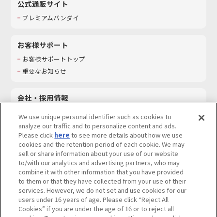
公式通販サイト
プレミアムバンダイ
お客様サポート
お客様サポートトップ
重要なお知らせ
会社・採用情報
会社情報
We use unique personal identifier such as cookies to
採用情報
analyze our traffic and to personalize content and ads.
Please click
here
to see more details about how we use
サステナビリティ
cookies and the retention period of each cookie. We may
お問い合わせ
sell or share information about your use of our website
to/with our analytics and advertising partners, who may
combine it with other information that you have provided
to them or that they have collected from your use of their
services. However, we do not set and use cookies for our
ウェブサイトご利用条件
ソーシャルメディアポリシー
users under 16 years of age. Please click “Reject All
個人情報及び特定個人情報等の取り扱いに関する保護方針
Cookies” if you are under the age of 16 or to reject all