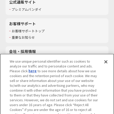
公式通販サイト
プレミアムバンダイ
お客様サポート
お客様サポートトップ
重要なお知らせ
会社・採用情報
会社情報
We use unique personal identifier such as cookies to
採用情報
analyze our traffic and to personalize content and ads.
Please click
here
to see more details about how we use
サステナビリティ
cookies and the retention period of each cookie. We may
お問い合わせ
sell or share information about your use of our website
to/with our analytics and advertising partners, who may
combine it with other information that you have provided
to them or that they have collected from your use of their
services. However, we do not set and use cookies for our
ウェブサイトご利用条件
ソーシャルメディアポリシー
users under 16 years of age. Please click “Reject All
個人情報及び特定個人情報等の取り扱いに関する保護方針
Cookies” if you are under the age of 16 or to reject all