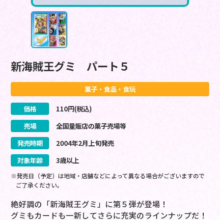
新海賊王グミ パート５
菓子・食品・食玩
価格
110
円(税込)
売場
全国量販店の菓子売場等
発売時期
2004
年
2
月
上旬
発売
対象年齢
3歳以上
※発売日（予定）は地域・店舗などによって異なる場合がございますので
ご了承ください。
絶好調の「新海賊王グミ」に第５弾が登場！
グミもカードも一新してさらに充実のラインナップだ！