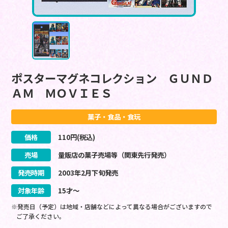
ポスターマグネコレクション ＧＵＮＤ
ＡＭ ＭＯＶＩＥＳ
菓子・食品・食玩
価格
110
円(税込)
売場
量販店の菓子売場等（関東先行発売）
発売時期
2003
年
2
月
下旬
発売
対象年齢
15才～
※発売日（予定）は地域・店舗などによって異なる場合がございますので
ご了承ください。