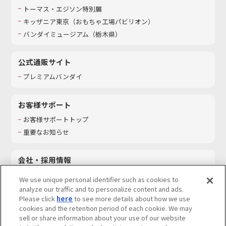
トーマス・エジソン特別展
キッザニア東京（おもちゃ工場パビリオン）​
バンダイミュージアム（栃木県）
公式通販サイト
プレミアムバンダイ
お客様サポート
お客様サポートトップ
重要なお知らせ
会社・採用情報
会社情報
We use unique personal identifier such as cookies to
採用情報
analyze our traffic and to personalize content and ads.
Please click
here
to see more details about how we use
サステナビリティ
cookies and the retention period of each cookie. We may
お問い合わせ
sell or share information about your use of our website