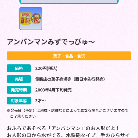
アンパンマンみずでっぴゅ～
菓子・食品・食玩
価格
220
円(税込)
売場
量販店の菓子売場等（西日本先行発売）
発売時期
2003
年
4
月
下旬
発売
対象年齢
3才～
※発売日（予定）は地域・店舗などによって異なる場合がございますので
ご了承ください。
おふろであそべる「アンパンマン」のお人形だよ！
お人形の口から水がでる、水鉄砲タイプ。手のひらサイ