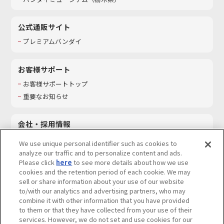
公式通販サイト
プレミアムバンダイ
お客様サポート
お客様サポートトップ
重要なお知らせ
会社・採用情報
会社情報
We use unique personal identifier such as cookies to
採用情報
analyze our traffic and to personalize content and ads.
Please click
here
to see more details about how we use
サステナビリティ
cookies and the retention period of each cookie. We may
お問い合わせ
sell or share information about your use of our website
to/with our analytics and advertising partners, who may
combine it with other information that you have provided
to them or that they have collected from your use of their
services. However, we do not set and use cookies for our
ウェブサイトご利用条件
ソーシャルメディアポリシー