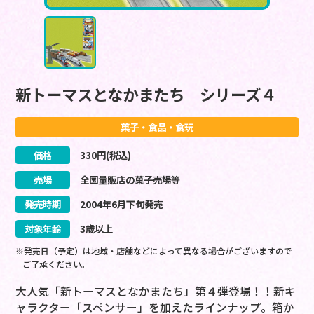
新トーマスとなかまたち シリーズ４
菓子・食品・食玩
価格
330
円(税込)
売場
全国量販店の菓子売場等
発売時期
2004
年
6
月
下旬
発売
対象年齢
3歳以上
※発売日（予定）は地域・店舗などによって異なる場合がございますので
ご了承ください。
大人気「新トーマスとなかまたち」第４弾登場！！新キ
ャラクター「スペンサー」を加えたラインナップ。箱か