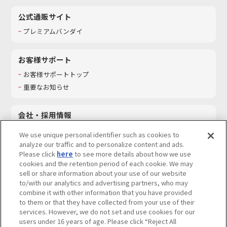
公式通販サイト
プレミアムバンダイ
お客様サポート
お客様サポートトップ
重要なお知らせ
会社・採用情報
会社情報
We use unique personal identifier such as cookies to
採用情報
analyze our traffic and to personalize content and ads.
Please click
here
to see more details about how we use
サステナビリティ
cookies and the retention period of each cookie. We may
お問い合わせ
sell or share information about your use of our website
to/with our analytics and advertising partners, who may
combine it with other information that you have provided
to them or that they have collected from your use of their
services. However, we do not set and use cookies for our
ウェブサイトご利用条件
ソーシャルメディアポリシー
users under 16 years of age. Please click “Reject All