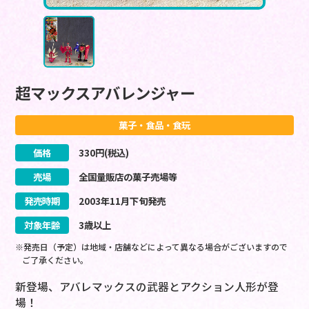
超マックスアバレンジャー
菓子・食品・食玩
価格
330
円(税込)
売場
全国量販店の菓子売場等
発売時期
2003
年
11
月
下旬
発売
対象年齢
3歳以上
※発売日（予定）は地域・店舗などによって異なる場合がございますので
ご了承ください。
新登場、アバレマックスの武器とアクション人形が登
場！