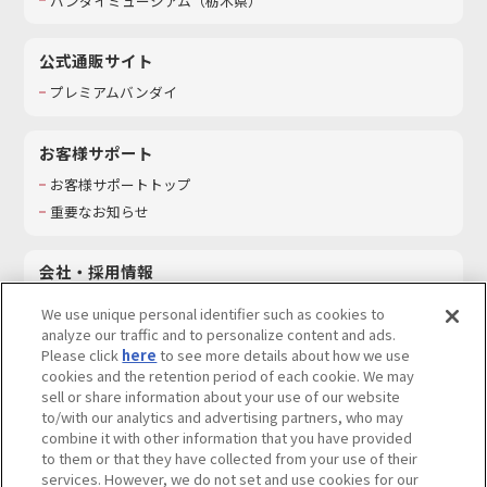
バンダイミュージアム（栃木県）
公式通販サイト
プレミアムバンダイ
お客様サポート
お客様サポートトップ
重要なお知らせ
会社・採用情報
会社情報
We use unique personal identifier such as cookies to
採用情報
analyze our traffic and to personalize content and ads.
Please click
here
to see more details about how we use
サステナビリティ
cookies and the retention period of each cookie. We may
お問い合わせ
sell or share information about your use of our website
to/with our analytics and advertising partners, who may
combine it with other information that you have provided
to them or that they have collected from your use of their
services. However, we do not set and use cookies for our
ウェブサイトご利用条件
ソーシャルメディアポリシー