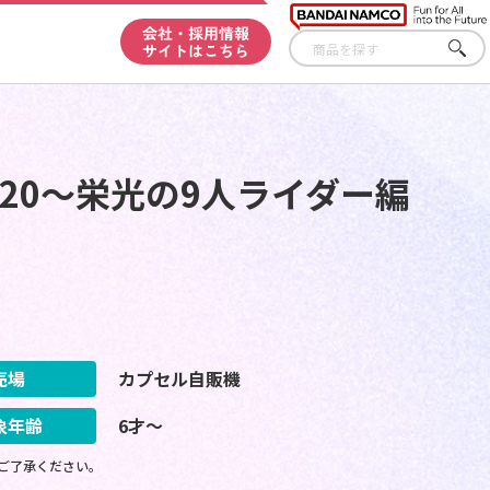
会社・採用情報
サイトはこちら
さが
す
20～栄光の9人ライダー編
売場
カプセル自販機
象年齢
6才～
ご了承ください。