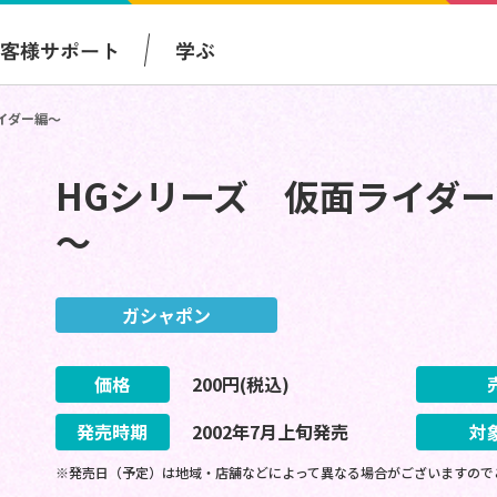
お客様サポート
学ぶ
イダー編～
HGシリーズ 仮面ライダー
～
ガシャポン
価格
200
円(税込)
発売時期
2002
年
7
月
上旬
発売
対
※発売日（予定）は地域・店舗などによって異なる場合がございますので