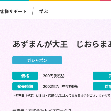
お客様サポート
学ぶ
あずまんが大王 じおらま
ガシャポン
価格
200
円(税込)
発売時期
2002
年
7
月
中旬
発売
対
※発売日（予定）は地域・店舗などによって異なる場合がございますので
発売元：株式会社トイズワークス