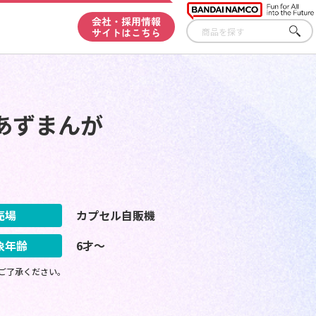
会社・採用情報
サイトはこちら
さが
す
あずまんが
売場
カプセル自販機
象年齢
6才～
ご了承ください。