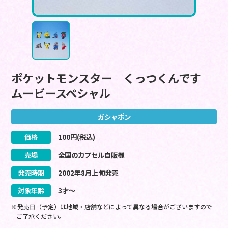
ポケットモンスター くっつくんです
ムービースペシャル
ガシャポン
価格
100
円(税込)
売場
全国のカプセル自販機
発売時期
2002
年
8
月
上旬
発売
対象年齢
3才～
※発売日（予定）は地域・店舗などによって異なる場合がございますので
ご了承ください。