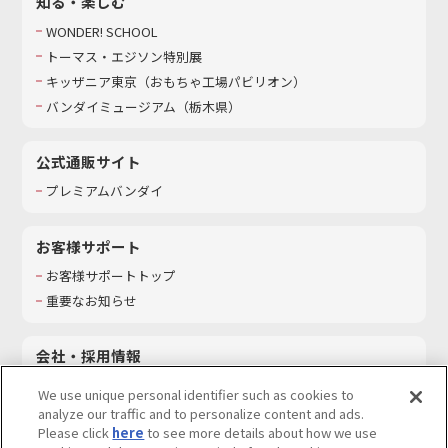
知る・楽しむ
WONDER! SCHOOL
トーマス・エジソン特別展
キッザニア東京（おもちゃ工場パビリオン）​
バンダイミュージアム（栃木県）
公式通販サイト
プレミアムバンダイ
お客様サポート
お客様サポートトップ
重要なお知らせ
会社・採用情報
会社情報
We use unique personal identifier such as cookies to
採用情報
analyze our traffic and to personalize content and ads.
Please click
here
to see more details about how we use
サステナビリティ