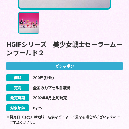
HGIFシリーズ 美少女戦士セーラームー
ンワールド２
ガシャポン
価格
200
円(税込)
売場
全国のカプセル自販機
発売時期
2002
年
8
月
上旬
発売
対象年齢
6才～
※発売日（予定）は地域・店舗などによって異なる場合がございますので
ご了承ください。